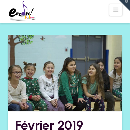
T
t
Navi
W
Février 2019